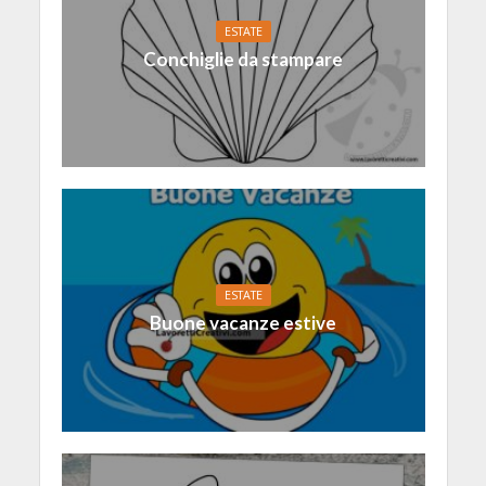
ESTATE
Conchiglie da stampare
ESTATE
Buone vacanze estive