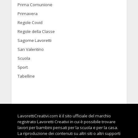
Prima Comunione
Primavera
Regole Covid
Regole della Classe
Sagome Lavoretti
San Valentino
Scuola
Sport
Tabelline
LavorettiCreativi.com è il sito ufficiale del marchio
registrato Lavoretti Creativi in cui è possibile trovare
lavori per bambini pensati per la scuola e per la casa.
La riproduzione dei contenuti su altri siti o altri supporti