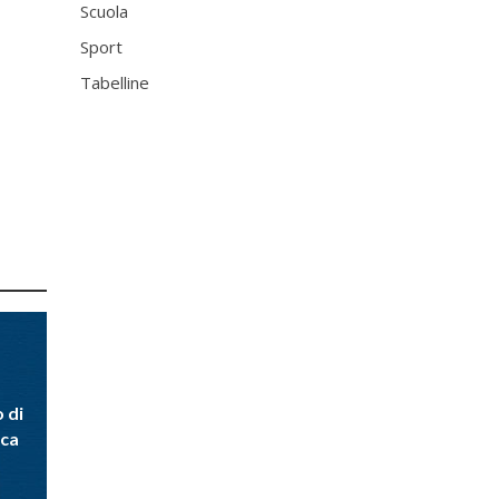
Scuola
Sport
Tabelline
 di
ica