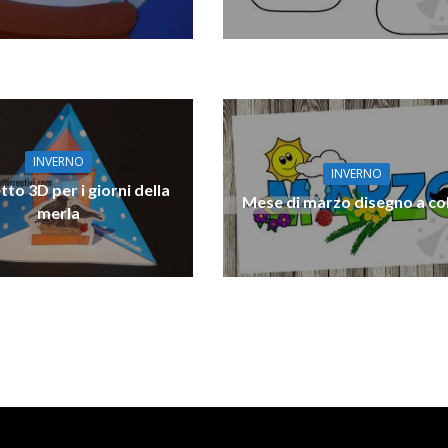
INVERNO
INVERNO
to 3D per i giorni della
Mese di marzo disegno a col
merla