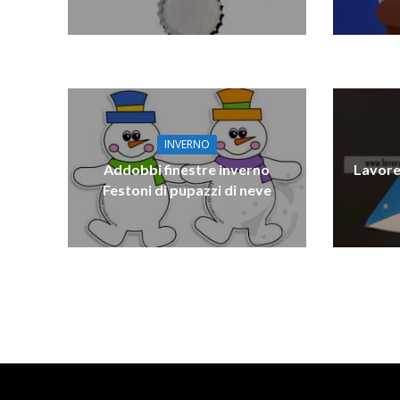
INVERNO
Addobbi finestre inverno
Lavoret
Festoni di pupazzi di neve