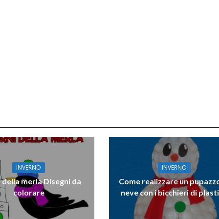
INVERNO
INVERNO
i della merla Disegni da
Come realizzare un pupazzo
colorare
neve con i bicchieri di plast