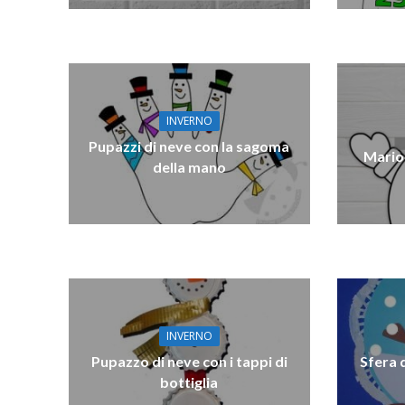
INVERNO
Pupazzi di neve con la sagoma
Mario
della mano
INVERNO
Pupazzo di neve con i tappi di
Sfera 
bottiglia