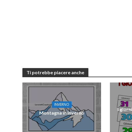
Ti potrebbe piacere anche
INVERNO
I giorn
Montagna in inverno