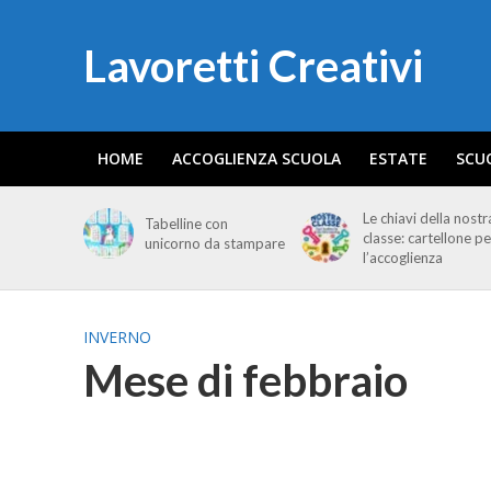
Lavoretti Creativi
HOME
ACCOGLIENZA SCUOLA
ESTATE
SCU
Le chiavi della nostr
Tabelline con
classe: cartellone pe
unicorno da stampare
l’accoglienza
INVERNO
Mese di febbraio