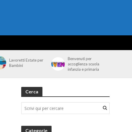
Benvenuti per
Lavoretti Estate per
accoglienza scuola
Bambini
infanzia e primaria
Cerca
Categorie