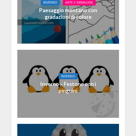
INVERNO
ARTE E IMMAGINE
Paesaggio montano con
gradazioni di colore
INVERNO
Inverno – Festone con i
pinguini