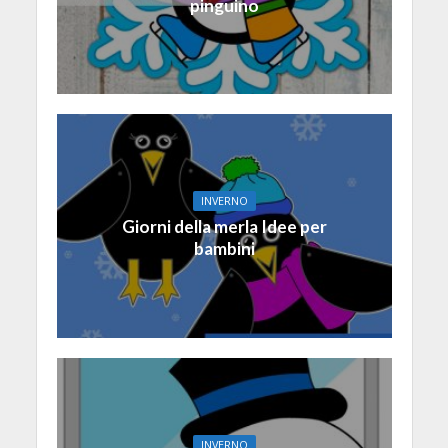
pinguino
INVERNO
Giorni della merla Idee per
bambini
INVERNO