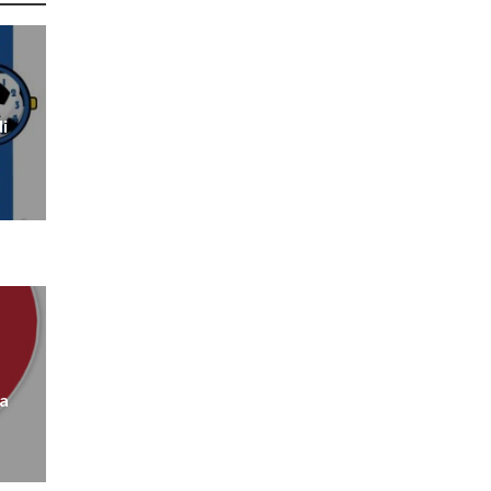
di
na