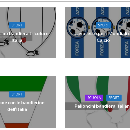
SPORT
SPORT
cino bandiera tricolore
Lavoretto per i Mondiali 
Italia
Calcio
SPORT
SCUOLA
SPORT
one con le bandierine
Palloncini bandiera italia
dell’Italia