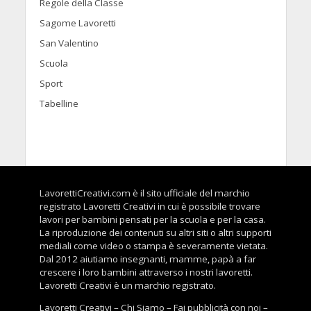
Regole della Classe
Sagome Lavoretti
San Valentino
Scuola
Sport
Tabelline
LavorettiCreativi.com è il sito ufficiale del marchio
registrato Lavoretti Creativi in cui è possibile trovare
lavori per bambini pensati per la scuola e per la casa.
La riproduzione dei contenuti su altri siti o altri supporti
mediali come video o stampa è severamente vietata.
Dal 2012 aiutiamo insegnanti, mamme, papà a far
crescere i loro bambini attraverso i nostri lavoretti.
Lavoretti Creativi è un marchio registrato.
Lavoretti Creativi
–
Chi Siamo
–
Fai pubblicità con noi
–