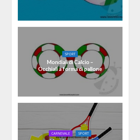
SPORT
Mondiali di Calcio –
Occhiali a forma di pallone
CARNEVALE
SPORT