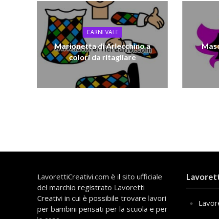
CARNEVALE
Marionetta di Arlecchino a
Masc
colori da ritagliare
LavorettiCreativi.com è il sito ufficiale
Lavorett
del marchio registrato Lavoretti
Creativi in cui è possibile trovare lavori
Lavore
per bambini pensati per la scuola e per