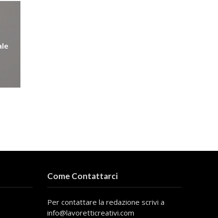
ale
Come Contattarci
Per contattare la redazione scrivi a
info@lavoretticreativi.com