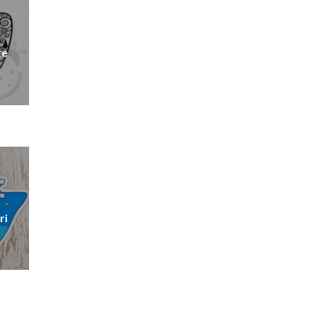
re
ri