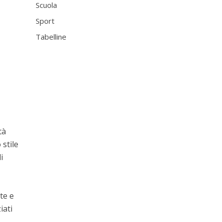
Scuola
Sport
Tabelline
tà
 stile
i
te e
iati