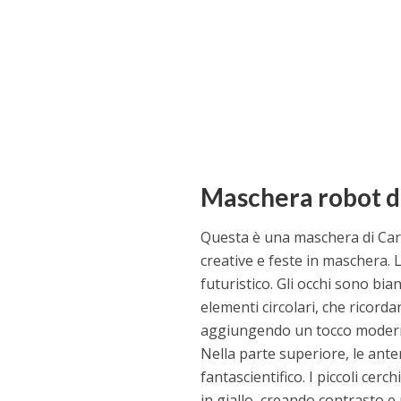
Maschera robot 
Questa è una maschera di Carn
creative e feste in maschera. 
futuristico. Gli occhi sono bian
elementi circolari, che ricord
aggiungendo un tocco modern
Nella parte superiore, le ant
fantascientifico. I piccoli cerc
in giallo, creando contrasto 