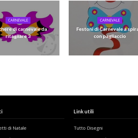
CARNEVALE
CARNEVALE
here di carnevale da
Festoni di Carnevale a spir
ritagliare 3
con pagliaccio
i
Link utili
tti di Natale
Tutto Disegni