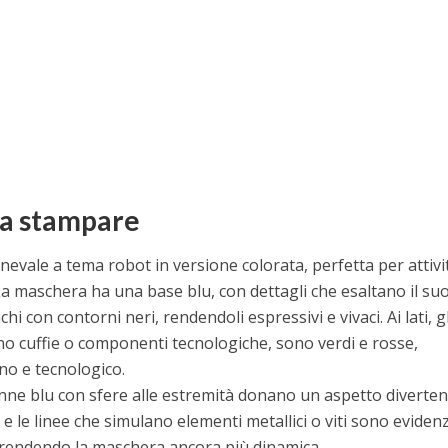
da stampare
evale a tema robot in versione colorata, perfetta per attivi
La maschera ha una base blu, con dettagli che esaltano il suo
chi con contorni neri, rendendoli espressivi e vivaci. Ai lati, gl
ano cuffie o componenti tecnologiche, sono verdi e rosse,
o e tecnologico.
enne blu con sfere alle estremità donano un aspetto diverten
hi e le linee che simulano elementi metallici o viti sono evidenz
e rendendo la maschera ancora più dinamica.