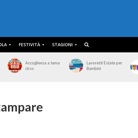
OLA
FESTIVITÀ
STAGIONI
Accoglienza a tema
Lavoretti Estate per
circo
Bambini
stampare