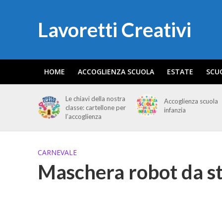
Lavoretti Creativi
HOME
ACCOGLIENZA SCUOLA
ESTATE
SCU
Le chiavi della nostra
Accoglienza scuola
classe: cartellone per
infanzia
l’accoglienza
CARNEVALE
Maschera robot da 