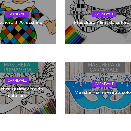
CARNEVALE
CARNEVALE
chera di Arlecchino
Maschera Klimt da colora
CARNEVALE
CARNEVALE
chera primavera da
Mascherina Inverno a colo
colorare