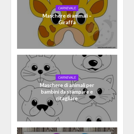
CARNEVALE
Maschere di animali –
Giraffa
CARNEVALE
Maschere di animali per
bambini da stampare e
ritagliare