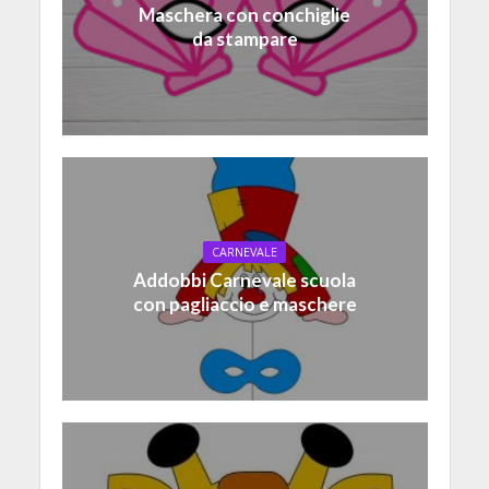
Maschera con conchiglie
da stampare
CARNEVALE
Addobbi Carnevale scuola
con pagliaccio e maschere