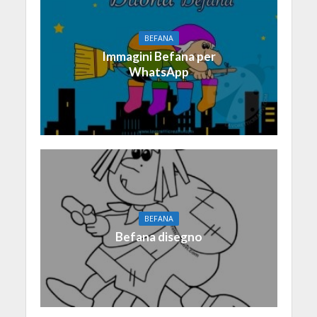
BEFANA
Immagini Befana per
WhatsApp
BEFANA
Befana disegno