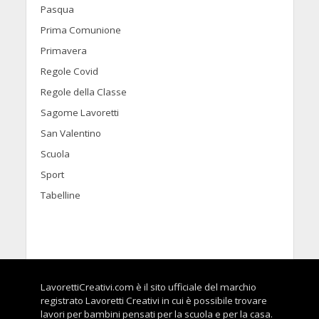
Pasqua
Prima Comunione
Primavera
Regole Covid
Regole della Classe
Sagome Lavoretti
San Valentino
Scuola
Sport
Tabelline
LavorettiCreativi.com è il sito ufficiale del marchio
registrato Lavoretti Creativi in cui è possibile trovare
lavori per bambini pensati per la scuola e per la casa.