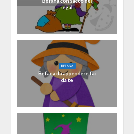
Befana con sacco dei
regali
BEFANA
Befana da appendere fai
da te