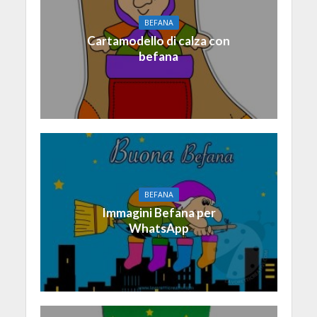
BEFANA
Cartamodello di calza con
befana
BEFANA
Immagini Befana per
WhatsApp