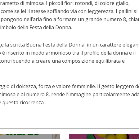
ametto di mimosa. I piccoli fiori rotondi, di colore giallo,
me se lei li stesse soffiando via con leggerezza. I pallini si
dispongono nell’aria fino a formare un grande numero 8, chia
simbolo della Festa della Donna.
ge la scritta Buona Festa della Donna, in un carattere elegan
to è inserito in modo armonioso tra il profilo della donna e il
 contribuendo a creare una composizione equilibrata e
io di dolcezza, forza e valore femminile. Il gesto leggero d
a mimosa e al numero 8, rende l’immagine particolarmente ad
 questa ricorrenza.