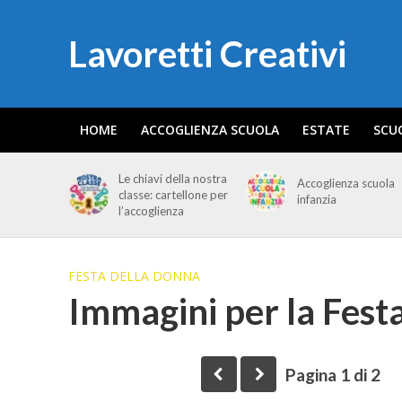
Lavoretti Creativi
HOME
ACCOGLIENZA SCUOLA
ESTATE
SCU
Le chiavi della nostra
Accoglienza scuola
classe: cartellone per
infanzia
l’accoglienza
FESTA DELLA DONNA
Immagini per la Fest
Pagina 1 di 2