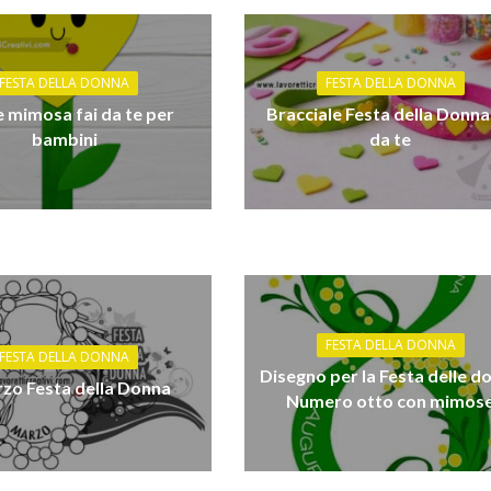
FESTA DELLA DONNA
FESTA DELLA DONNA
 mimosa fai da te per
Bracciale Festa della Donna 
bambini
da te
FESTA DELLA DONNA
FESTA DELLA DONNA
Disegno per la Festa delle d
rzo Festa della Donna
Numero otto con mimos