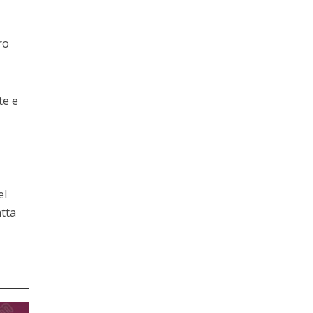
ro
te e
el
atta