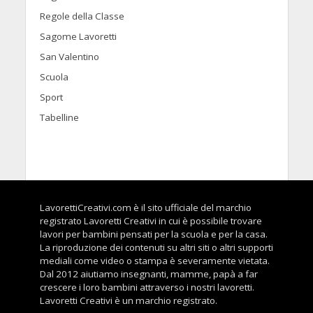
Regole della Classe
Sagome Lavoretti
San Valentino
Scuola
Sport
Tabelline
LavorettiCreativi.com è il sito ufficiale del marchio
registrato Lavoretti Creativi in cui è possibile trovare
lavori per bambini pensati per la scuola e per la casa.
La riproduzione dei contenuti su altri siti o altri supporti
mediali come video o stampa è severamente vietata.
Dal 2012 aiutiamo insegnanti, mamme, papà a far
crescere i loro bambini attraverso i nostri lavoretti.
Lavoretti Creativi è un marchio registrato.