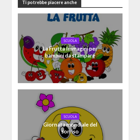
Ti potrebbe piacere anche
SCUOLA
La Frutta Immagini per
bambini da stampare
SCUOLA
Giornata mondiale del
sorriso