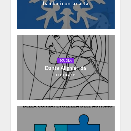
bambini con la carta
SCUOLA
Dante Alighieri da
colorare