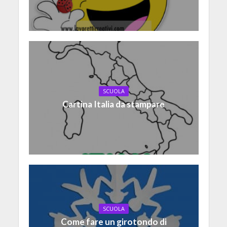
SCUOLA
Cartina Italia da stampare
SCUOLA
Come fare un girotondo di