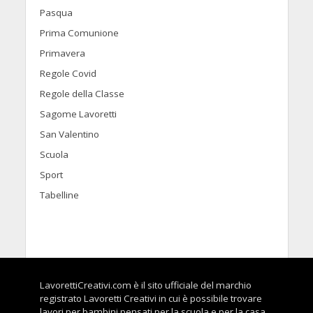
Pasqua
Prima Comunione
Primavera
Regole Covid
Regole della Classe
Sagome Lavoretti
San Valentino
Scuola
Sport
Tabelline
LavorettiCreativi.com è il sito ufficiale del marchio
registrato Lavoretti Creativi in cui è possibile trovare
lavori per bambini pensati per la scuola e per la casa.