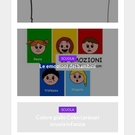
SCUOLA
Le emozioni dei bambini
SCUOLA
Colore giallo Colori primari
scuola infanzia