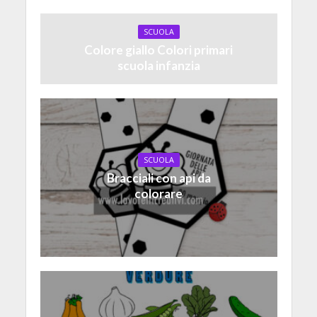
SCUOLA
Colore giallo Colori primari
scuola infanzia
SCUOLA
Bracciali con api da
colorare