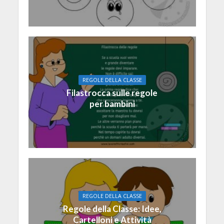
REGOLE DELLA CLASSE
Filastrocca sulle regole
per bambini
REGOLE DELLA CLASSE
Regole della Classe: Idee,
Cartelloni e Attività