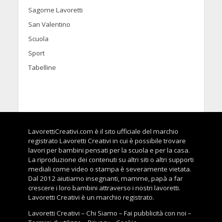
Sagome Lavoretti
San Valentino
Scuola
Sport
Tabelline
LavorettiCreativi.com è il sito ufficiale del marchio
registrato Lavoretti Creativi in cui è possibile trovare
lavori per bambini pensati per la scuola e per la casa.
La riproduzione dei contenuti su altri siti o altri supporti
mediali come video o stampa è severamente vietata.
Dal 2012 aiutiamo insegnanti, mamme, papà a far
crescere i loro bambini attraverso i nostri lavoretti.
Lavoretti Creativi è un marchio registrato.
Lavoretti Creativi
–
Chi Siamo
–
Fai pubblicità con noi
–