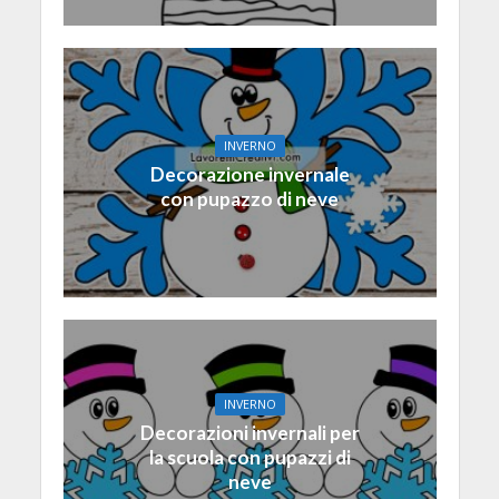
INVERNO
Decorazione invernale
con pupazzo di neve
INVERNO
Decorazioni invernali per
la scuola con pupazzi di
neve