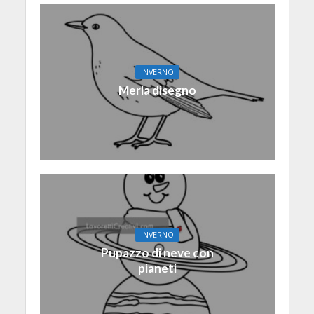
INVERNO
Merla disegno
INVERNO
Pupazzo di neve con
pianeti