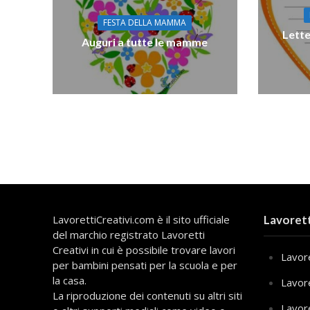
FESTA DELLA MAMMA
Lette
Auguri a tutte le mamme
LavorettiCreativi.com è il sito ufficiale
Lavorett
del marchio registrato Lavoretti
Creativi in cui è possibile trovare lavori
Lavore
per bambini pensati per la scuola e per
la casa.
Lavor
La riproduzione dei contenuti su altri siti
Lavor