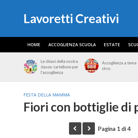
Lavoretti Creativi
HOME
ACCOGLIENZA SCUOLA
ESTATE
SCU
Le chiavi della nostra
Accoglienza a tema
classe: cartellone per
circo
l’accoglienza
FESTA DELLA MAMMA
Fiori con bottiglie di
Pagina 1 di 4