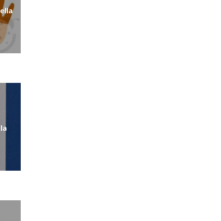
ella
la