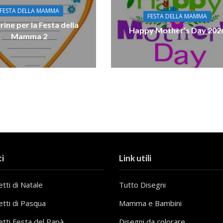
FESTA DELLA MAMMA
FESTA DELLA MAMMA
rine per la Festa della
Happy Mother’s Day 202
Mamma 2
i
Link utili
tti di Natale
Tutto Disegni
etti di Pasqua
Mamma e Bambini
etti Festa del Papà
Disegni da colorare