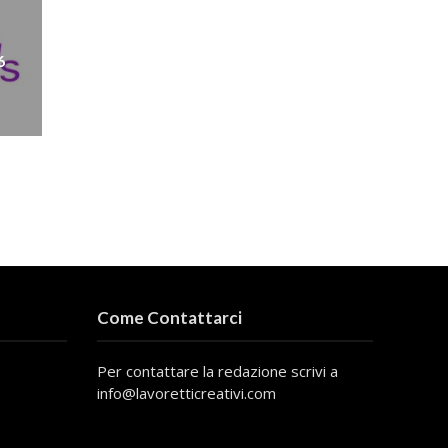
6
Come Contattarci
Per contattare la redazione scrivi a
info@lavoretticreativi.com