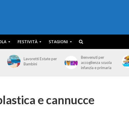
OLA
FESTIVITÀ
STAGIONI
Benvenuti per
Lavoretti Estate per
accoglienza scuola
Bambini
infanzia e primaria
 plastica e cannucce