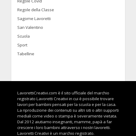
Regole Covid
Regole della Classe
Sagome Lavoretti
San Valentino
Scuola
Sport
Tabelline
LavorettiCreativi.com è il sito ufficiale del marchio
registrato Lavoretti Creativi in cui è possibile trovare
lavori per bambini pensati per la scuola e per la casa.
La riproduzione dei contenuti su altri siti o altri supporti
mediali come video o stampa è severamente vietata.
Dal 2012 aiutiamo insegnanti, mamme, papà a far
crescere i loro bambini attraverso i nostri lavoretti.
Lavoretti Creativi è un marchio registrato.