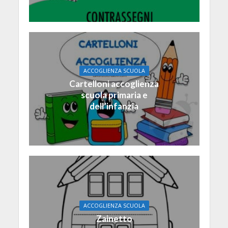
ACCOGLIENZA SCUOLA
Cartelloni accoglienza
scuola primaria e
dell’infanzia
ACCOGLIENZA SCUOLA
Zainetto