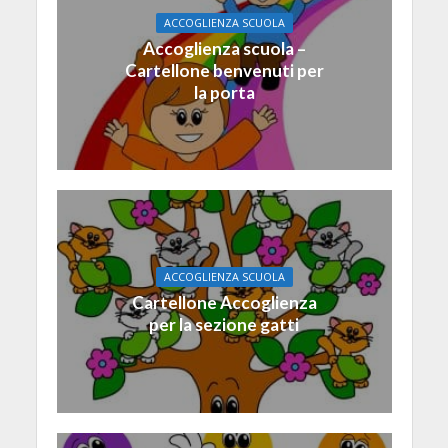
ACCOGLIENZA SCUOLA
Accoglienza scuola –
Cartellone benvenuti per
la porta
ACCOGLIENZA SCUOLA
Cartellone Accoglienza
per la sezione gatti