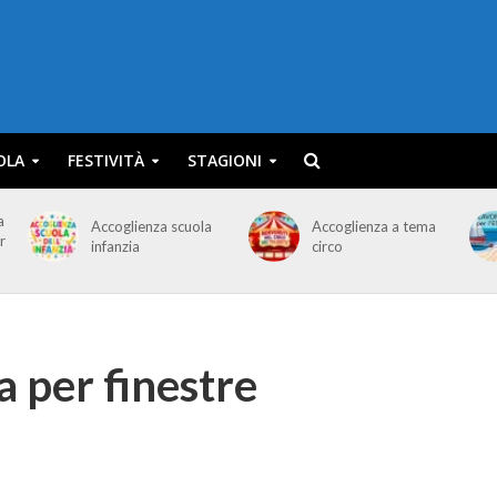
OLA
FESTIVITÀ
STAGIONI
a
Accoglienza scuola
Accoglienza a tema
r
infanzia
circo
a per finestre