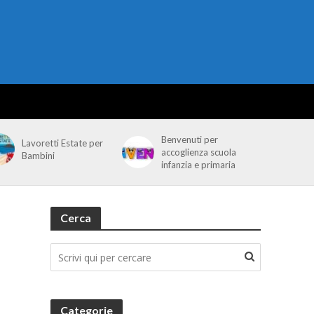
Benvenuti per
Lavoretti Estate per
accoglienza scuola
Bambini
infanzia e primaria
Cerca
Categorie