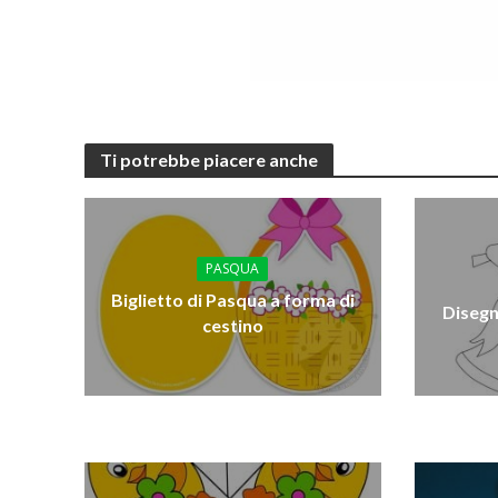
Ti potrebbe piacere anche
PASQUA
Biglietto di Pasqua a forma di
Disegn
cestino