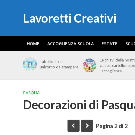
Lavoretti Creativi
HOME
ACCOGLIENZA SCUOLA
ESTATE
SCU
Le chiavi della nostr
Tabelline con
classe: cartellone pe
unicorno da stampare
l’accoglienza
PASQUA
Decorazioni di Pasqu
Pagina 2 di 2