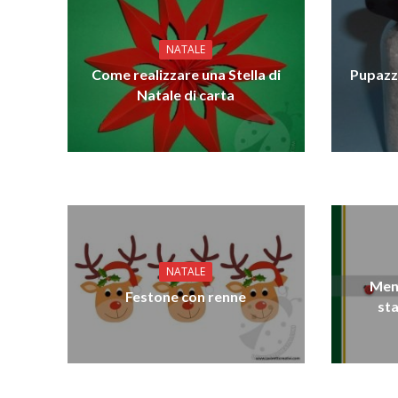
NATALE
Come realizzare una Stella di
Pupazz
Natale di carta
NATALE
Menù
Festone con renne
st