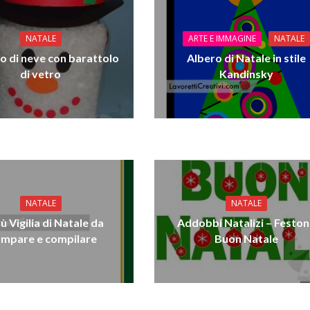
NATALE
ARTE E IMMAGINE
NATALE
o di neve con barattolo
Albero di Natale in stile
di vetro
Kandinsky
NATALE
NATALE
 Vigilia di Natale da
Addobbi Natalizi – Festo
ampare e compilare
Buon Natale