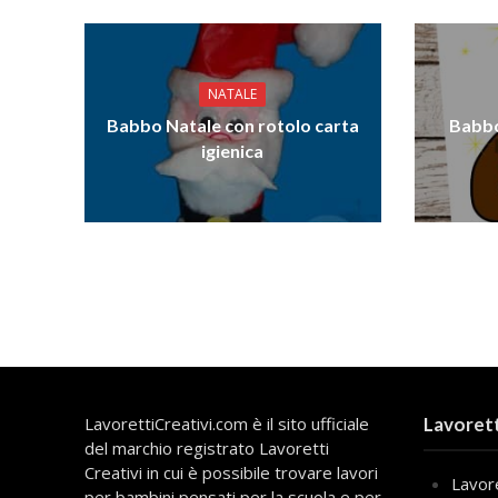
NATALE
Babbo Natale con rotolo carta
Babbo
igienica
LavorettiCreativi.com è il sito ufficiale
Lavorett
del marchio registrato Lavoretti
Creativi in cui è possibile trovare lavori
Lavore
per bambini pensati per la scuola e per