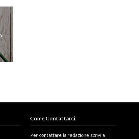
n
Come Contattarci
Per contattare la redazione scrivi a