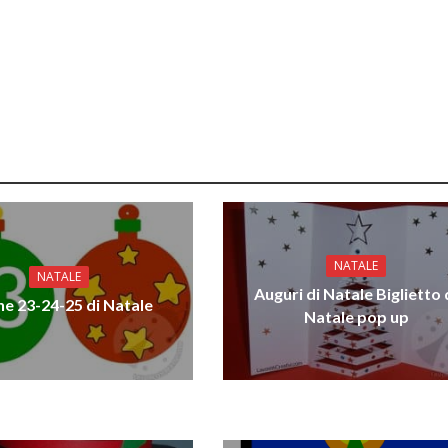
NATALE
NATALE
Auguri di Natale Biglietto 
ine 23-24-25 di Natale
Natale pop up