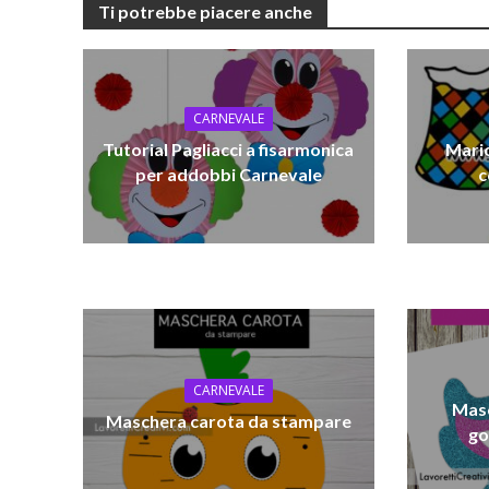
Ti potrebbe piacere anche
CARNEVALE
Tutorial Pagliacci a fisarmonica
Mario
per addobbi Carnevale
c
CARNEVALE
Masc
Maschera carota da stampare
go