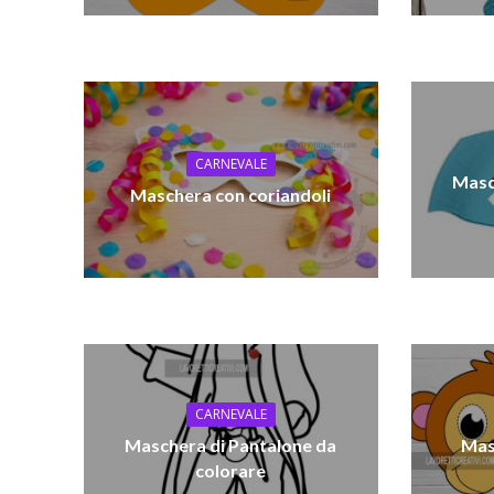
CARNEVALE
Masc
Maschera con coriandoli
CARNEVALE
Maschera di Pantalone da
Mas
colorare