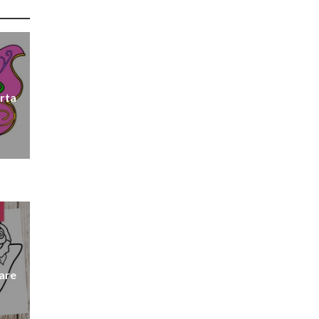
arta
are