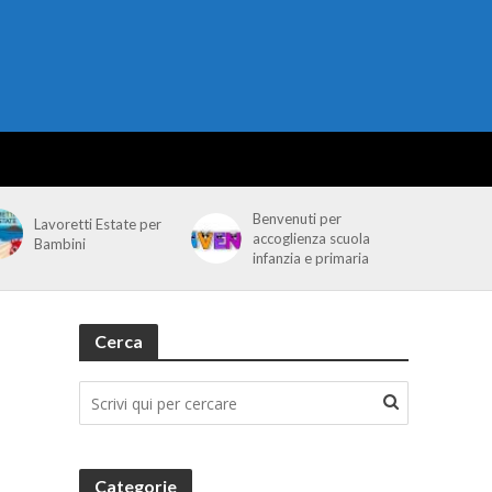
Benvenuti per
Lavoretti Estate per
accoglienza scuola
Bambini
infanzia e primaria
Cerca
Categorie