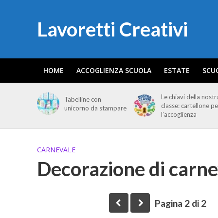
Lavoretti Creativi
HOME
ACCOGLIENZA SCUOLA
ESTATE
SCU
Le chiavi della nostr
Tabelline con
classe: cartellone pe
unicorno da stampare
l’accoglienza
CARNEVALE
Decorazione di carne
Pagina 2 di 2