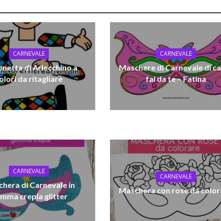
CARNEVALE
CARNEVALE
netta di Arlecchino a
Maschere di Carnevale di c
olori da ritagliare
fai da te – Fatina
CARNEVALE
CARNEVALE
hera di Carnevale in
Maschera con rose da color
mma crepla glitter