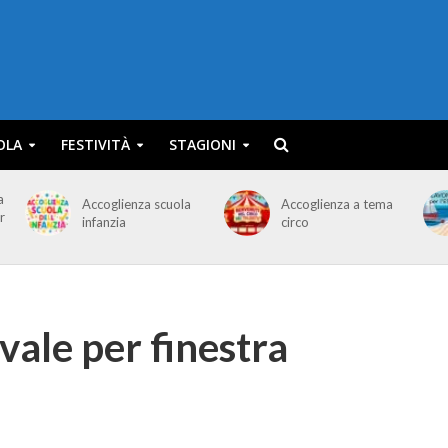
OLA
FESTIVITÀ
STAGIONI
a
Accoglienza scuola
Accoglienza a tema
r
infanzia
circo
vale per finestra