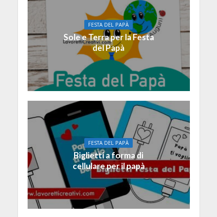
FESTA DEL PAPÀ
Sole e Terra per la Festa
del Papà
FESTA DEL PAPÀ
Biglietti a forma di
cellulare per il papà