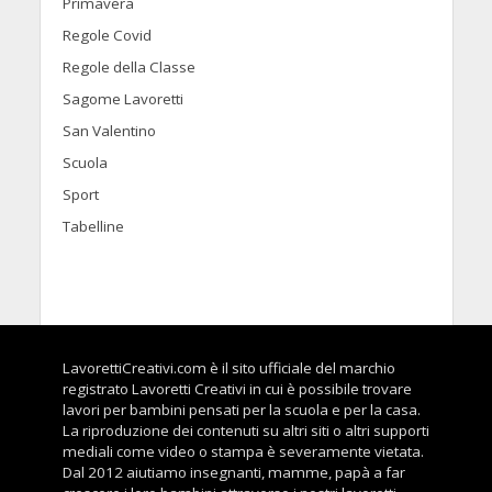
Primavera
Regole Covid
Regole della Classe
Sagome Lavoretti
San Valentino
Scuola
Sport
Tabelline
LavorettiCreativi.com è il sito ufficiale del marchio
registrato Lavoretti Creativi in cui è possibile trovare
lavori per bambini pensati per la scuola e per la casa.
La riproduzione dei contenuti su altri siti o altri supporti
mediali come video o stampa è severamente vietata.
Dal 2012 aiutiamo insegnanti, mamme, papà a far