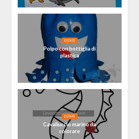
ESTATE
Polpo con bottiglia di
plastica
ESTATE
Cavalluccio marino da
colorare