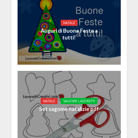
NATALE
Auguri di Buone Feste a
tutti!
NATALE
SAGOME LAVORETTI
Set sagome natalizie pdf