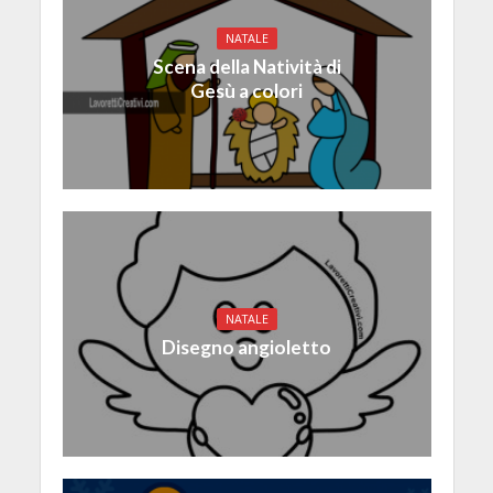
NATALE
Scena della Natività di
Gesù a colori
NATALE
Disegno angioletto