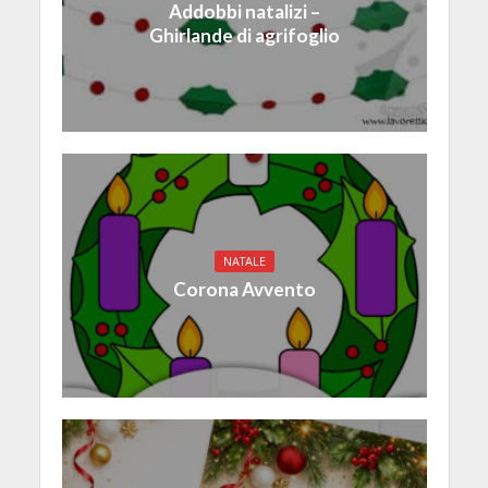
Addobbi natalizi –
Ghirlande di agrifoglio
NATALE
Corona Avvento