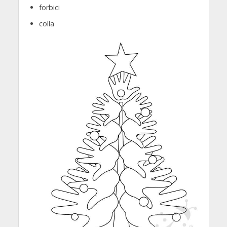
forbici
colla