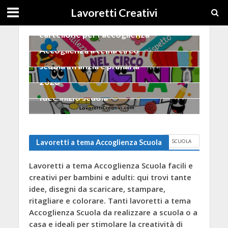
ACCOGLIENZA SCUOLA
Lavoretti Creativi
Le chiavi della nostra classe:
cartellone per l’accoglienza
ACCOGLIENZA SCUOLA
ACCOGLIENZA SCUOLA
Accoglienza a tema circo
Benvenuti per accoglienza
ACCOGLIENZA SCUOLA
scuola infanzia e primaria
Accoglienza scuola infanzia
2026
ACCOGLIENZA SCUOLA
Idee inizio scuola
SCUOLA
Lavoretti a tema Accoglienza Scuola
Lavoretti a tema Accoglienza Scuola facili e
creativi per bambini e adulti: qui trovi tante
idee, disegni da scaricare, stampare,
ritagliare e colorare. Tanti lavoretti a tema
Accoglienza Scuola da realizzare a scuola o a
casa e ideali per stimolare la creatività di