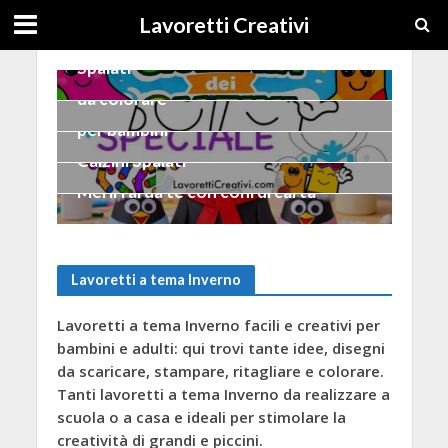
INVERNO
Lavoretti Creativi
Frasi per la Giornata dei Calzini
INVERNO
Spaiati
La Giornata dei Calzini Spaiati
INVERNO
da colorare
Inverno lavoretti e addobbi
INVERNO
per bambini
Lavoretti per la Giornata dei
Calzini Spaiati
INVERNO
Merli fai da te con coni di carta
Lavoretti a tema Inverno
Lavoretti a tema Inverno facili e creativi per
bambini e adulti: qui trovi tante idee, disegni
da scaricare, stampare, ritagliare e colorare.
Tanti lavoretti a tema Inverno da realizzare a
scuola o a casa e ideali per stimolare la
creatività di grandi e piccini.