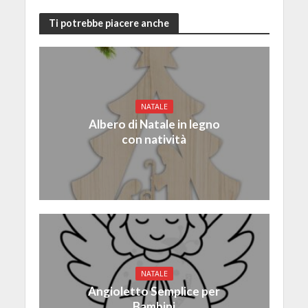
Ti potrebbe piacere anche
NATALE
Albero di Natale in legno
con natività
NATALE
Angioletto Semplice per
Bambini