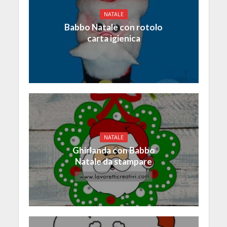
NATALE
Babbo Natale con rotolo
carta igienica
NATALE
Ghirlanda con Babbo
Natale da stampare