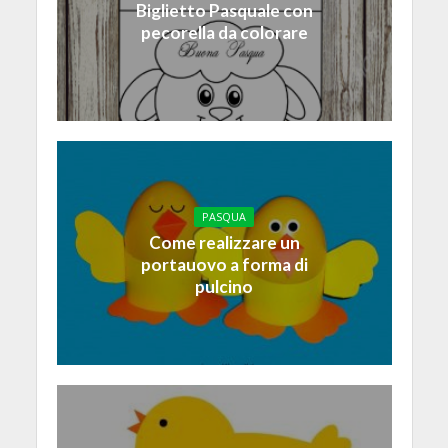
Biglietto Pasquale con
pecorella da colorare
PASQUA
Come realizzare un
portauovo a forma di
pulcino