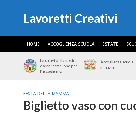
Lavoretti Creativi
HOME
ACCOGLIENZA SCUOLA
ESTATE
SCU
Le chiavi della nostra
Accoglienza scuola
classe: cartellone per
infanzia
l’accoglienza
FESTA DELLA MAMMA
Biglietto vaso con cu