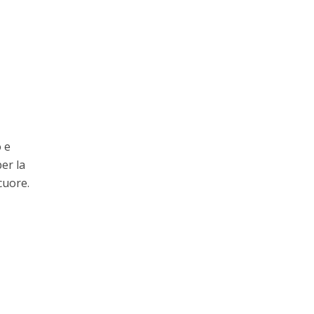
e
o e
er la
cuore.