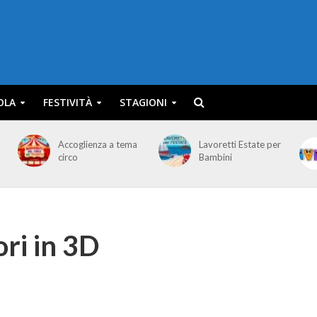
OLA
FESTIVITÀ
STAGIONI
Accoglienza a tema
Lavoretti Estate per
circo
Bambini
ori in 3D