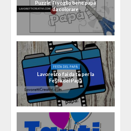
Puzzle Ti voglio bene papà
da colorare
FESTA DEL PAPÀ
Lavoretto fai da te per la
Festa del Papà