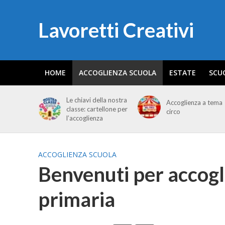
Lavoretti Creativi
HOME
ACCOGLIENZA SCUOLA
ESTATE
SCU
Le chiavi della nostra
Accoglienza a tema
classe: cartellone per
circo
l’accoglienza
ACCOGLIENZA SCUOLA
Benvenuti per accogl
primaria