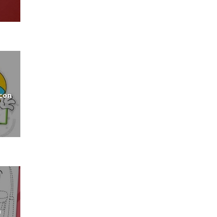
 con
a
a