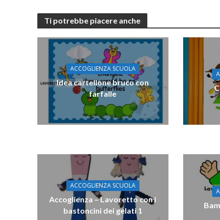
Ti potrebbe piacere anche
ACCOGLIENZA SCUOLA
A
Idea cartellone bruco con
C
farfalle
ACCOGLIENZA SCUOLA
A
Accoglienza – Lavoretto con i
Bamb
bastoncini dei gelati 1