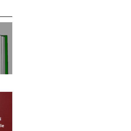
o
i
le