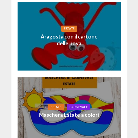
ESTATE
Aragosta con il cartone
delle uova
ESTATE
CARNEVALE
Maschera Estate a colori