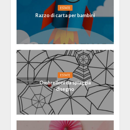
ESTATE
Razzo di carta per bambini
ESTATE
Ombrelloni da spiaggia
disegno