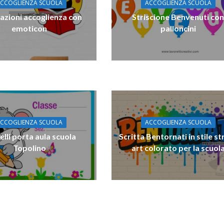
CCOGLIENZA SCUOLA
ACCOGLIENZA SCUOLA
azioni accoglienza con
Striscione Benvenuti co
emoticon
palloncini
CCOGLIENZA SCUOLA
ACCOGLIENZA SCUOLA
elli porta aula scuola
Scritta Bentornati in stile st
Topolino
art colorato per la scuol