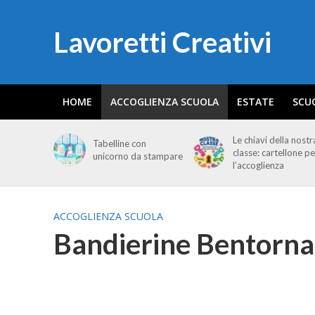
Lavoretti Creativi
HOME
ACCOGLIENZA SCUOLA
ESTATE
SCU
Le chiavi della nostr
Tabelline con
classe: cartellone pe
unicorno da stampare
l’accoglienza
ACCOGLIENZA SCUOLA
Bandierine Bentornat