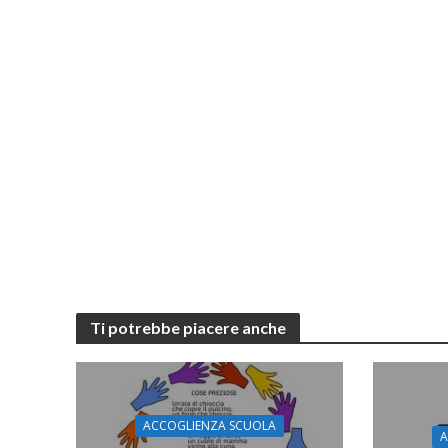
Ti potrebbe piacere anche
ACCOGLIENZA SCUOLA
A