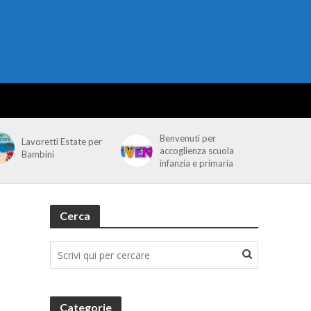
Benvenuti per
Lavoretti Estate per
accoglienza scuola
Bambini
infanzia e primaria
Cerca
Categorie