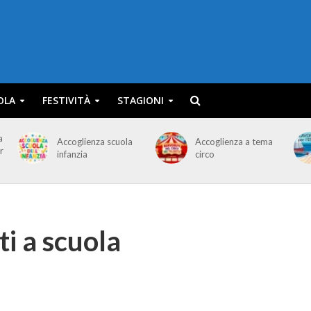
OLA
FESTIVITÀ
STAGIONI
a
Accoglienza scuola
Accoglienza a tema
r
infanzia
circo
i a scuola