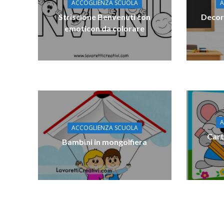
ACCOGLIENZA SCUOLA
A
Striscione Benvenuti con
Decor
emoticon da colorare
A
ACCOGLIENZA SCUOLA
Cart
Bambini in mongolfiera