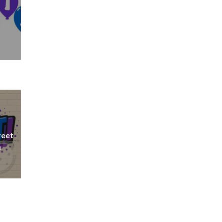
n
reet
a