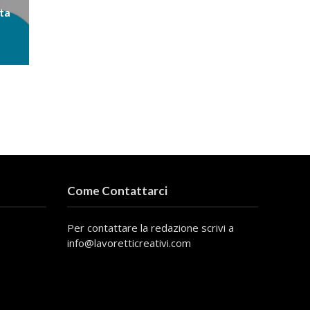
ta
Come Contattarci
Per contattare la redazione scrivi a
info@lavoretticreativi.com