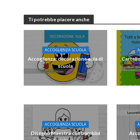
Ti potrebbe piacere anche
ACCOGLIENZA SCUOLA
A
Accoglienza: decorazione aula di
Cartell
scuola
ACCOGLIENZA SCUOLA
A
Disegno Maestra con bambini
Acco