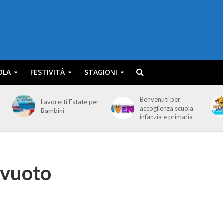
OLA
FESTIVITÀ
STAGIONI
Benvenuti per
Lavoretti Estate per
accoglienza scuola
Bambini
infanzia e primaria
 vuoto