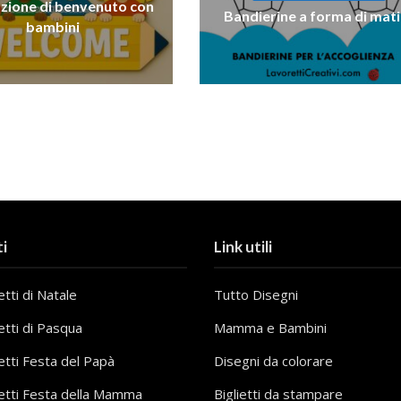
zione di benvenuto con
Bandierine a forma di mati
bambini
i
Link utili
tti di Natale
Tutto Disegni
etti di Pasqua
Mamma e Bambini
etti Festa del Papà
Disegni da colorare
etti Festa della Mamma
Biglietti da stampare