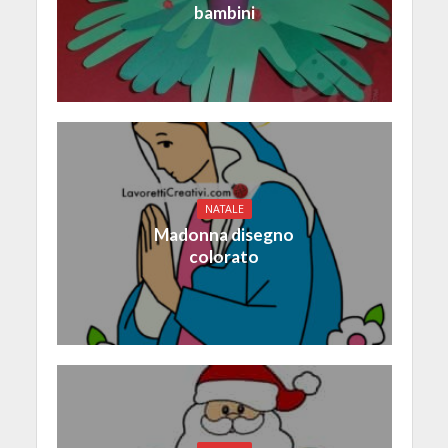
bambini
NATALE
Madonna disegno
colorato