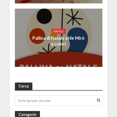
NATALE
Pallina di Natale stile Mirò
a colori
Cerca
Categorie