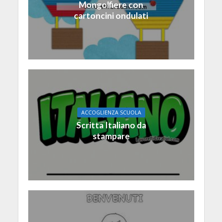
Mongolfiere con
cartoncini ondulati
ACCOGLIENZA SCUOLA
Scritta Italiano da
stampare