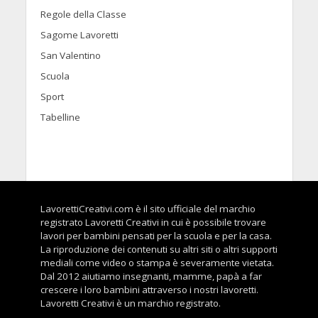
Regole della Classe
Sagome Lavoretti
San Valentino
Scuola
Sport
Tabelline
LavorettiCreativi.com è il sito ufficiale del marchio
registrato Lavoretti Creativi in cui è possibile trovare
lavori per bambini pensati per la scuola e per la casa.
La riproduzione dei contenuti su altri siti o altri supporti
mediali come video o stampa è severamente vietata.
Dal 2012 aiutiamo insegnanti, mamme, papà a far
crescere i loro bambini attraverso i nostri lavoretti.
Lavoretti Creativi è un marchio registrato.