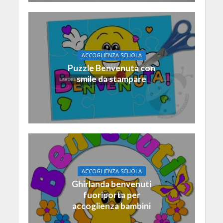
ACCOGLIENZA SCUOLA
Puzzle Benvenuta con
smile da stampare
ACCOGLIENZA SCUOLA
Ghirlanda benvenuti
fuoriporta per
accoglienza bambini