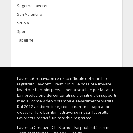
Sagome Lavoretti
San Valentino
Scuola
Sport
Tabelline
LavorettiCreativi.com è il sito ufficiale del marchio
registrato Lavoretti Creativi in cui è possibile trovare
lavori per bambini pensati per la scuola e per la casa.
La riproduzione dei contenuti su altri siti o altri supporti
mediali come video o stampa è severamente vietata.
Dal 2012 aiutiamo insegnanti, mamme, papà a far
crescere i loro bambini attraverso i nostri lavoretti.
Lavoretti Creativi è un marchio registrato.
Lavoretti Creativi
–
Chi Siamo
–
Fai pubblicità con noi
–