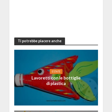
Ti potrebbe piacere anche
ESTATE
Lavoretti con le bottiglie
di plastica