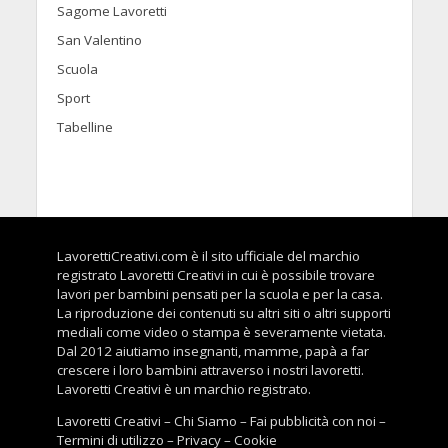
Sagome Lavoretti
San Valentino
Scuola
Sport
Tabelline
LavorettiCreativi.com è il sito ufficiale del marchio
registrato Lavoretti Creativi in cui è possibile trovare
lavori per bambini pensati per la scuola e per la casa.
La riproduzione dei contenuti su altri siti o altri supporti
mediali come video o stampa è severamente vietata.
Dal 2012 aiutiamo insegnanti, mamme, papà a far
crescere i loro bambini attraverso i nostri lavoretti.
Lavoretti Creativi è un marchio registrato.
Lavoretti Creativi
–
Chi Siamo
–
Fai pubblicità con noi
–
Termini di utilizzo
–
Privacy
–
Cookie