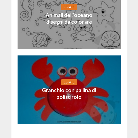
ESTATE
Animali dell’oceano
disegni da colorare
ESTATE
Granchio con pallina di
polistirolo