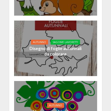
AUTUNNO
SAGOME LAVORETTI
Disegno di foglie autunnali
da colorare
AUTUNNO