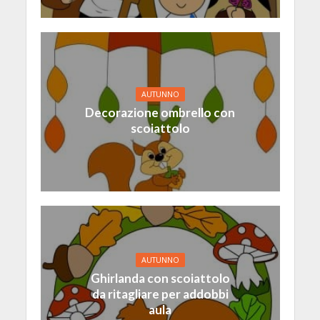
AUTUNNO
Decorazione ombrello con
scoiattolo
AUTUNNO
Ghirlanda con scoiattolo
da ritagliare per addobbi
aula