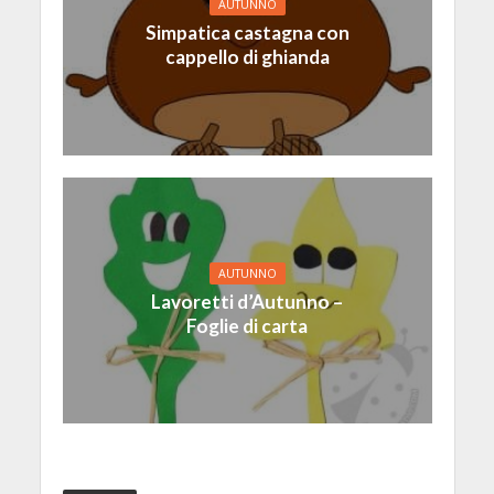
AUTUNNO
Simpatica castagna con
cappello di ghianda
AUTUNNO
Lavoretti d’Autunno –
Foglie di carta