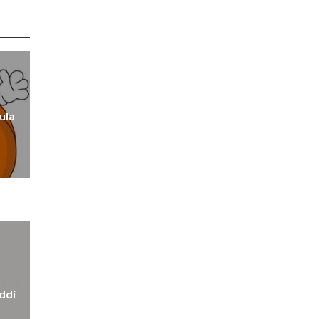
ula
eddi