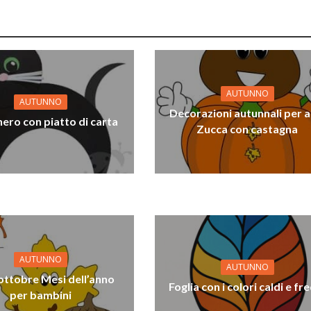
AUTUNNO
AUTUNNO
Decorazioni autunnali per a
ero con piatto di carta
Zucca con castagna
AUTUNNO
AUTUNNO
ttobre Mesi dell’anno
Foglia con i colori caldi e fr
per bambini