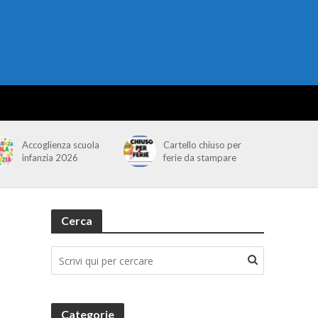
Accoglienza scuola
Cartello chiuso per
infanzia 2026
ferie da stampare
Cerca
Categorie