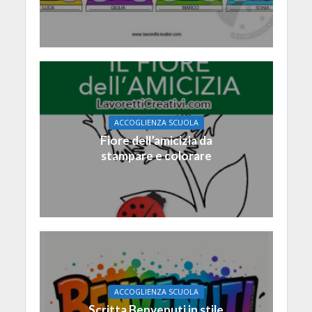
ACCOGLIENZA SCUOLA
Fiore dell’amicizia da
stampare e colorare
ACCOGLIENZA SCUOLA
Scritta Benvenuti in stile