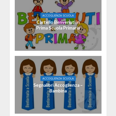
ACCOGLIENZA SCUOLA
Cartello Benvenuti in
Prima Scuola Primaria
ACCOGLIENZA SCUOLA
Segnalibri Accoglienza –
Bambina