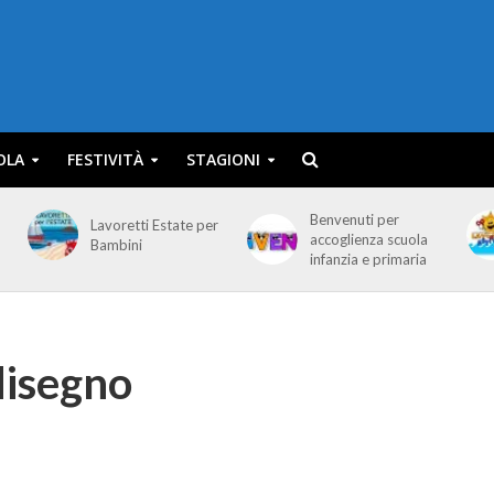
OLA
FESTIVITÀ
STAGIONI
Benvenuti per
Lavoretti Estate per
accoglienza scuola
Bambini
infanzia e primaria
 disegno