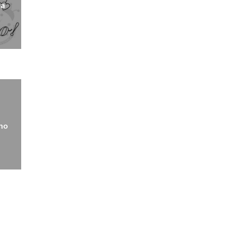
da
ino