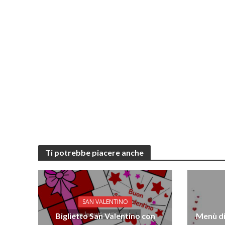
Ti potrebbe piacere anche
SAN VALENTINO
Biglietto San Valentino con
Menù di