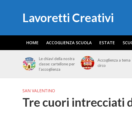
Lavoretti Creativi
HOME
ACCOGLIENZA SCUOLA
ESTATE
SCU
Le chiavi della nostra
Accoglienza a tema
classe: cartellone per
circo
l’accoglienza
SAN VALENTINO
Tre cuori intrecciati