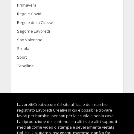
Primavera
Regole Covid
Regole della Classe
Sagome Lavoretti
San Valentino
Scuola
Sport
Tabelline
LavorettiCreativi.com è il sito ufficiale del marchio
registrato Lavoretti Creativi in cui è possibile trovare
lavori per bambini pensati per la scuola e per la casa.
La riproduzione dei contenuti su altri siti o altri supporti
mediali come video o stampa è severamente vietata.
Dal 2012 aiutiamo insegnanti, mamme, papà a far