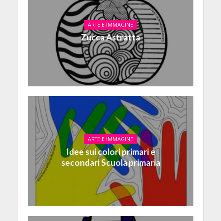
ARTE E IMMAGINE
Zucca Astratta
ARTE E IMMAGINE
Idee sui colori primari e
secondari Scuola primaria