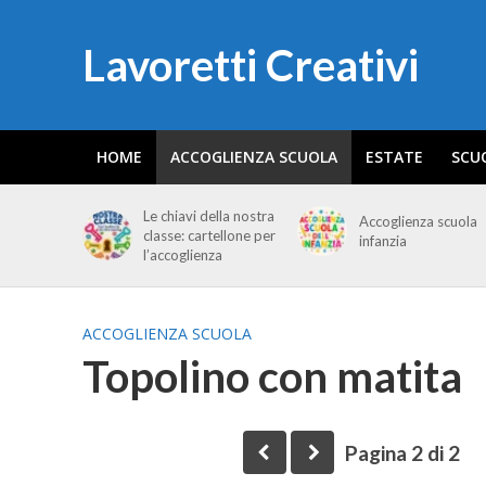
Lavoretti Creativi
HOME
ACCOGLIENZA SCUOLA
ESTATE
SCU
Le chiavi della nostra
Accoglienza scuola
classe: cartellone per
infanzia
l’accoglienza
ACCOGLIENZA SCUOLA
Topolino con matita
Pagina 2 di 2