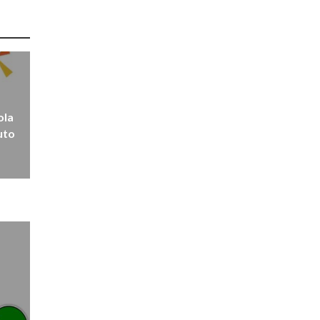
ola
uto