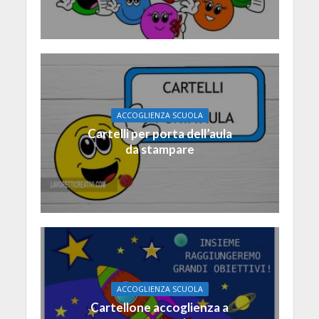
ACCOGLIENZA SCUOLA
Cartelli per porta dell’aula
da stampare
ACCOGLIENZA SCUOLA
Cartellone accoglienza a