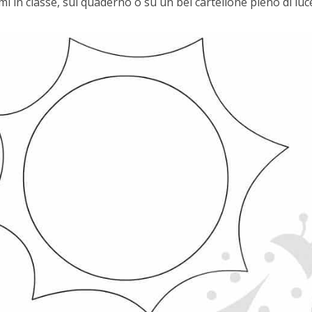
i in classe, sul quaderno o su un bel cartellone pieno di luc