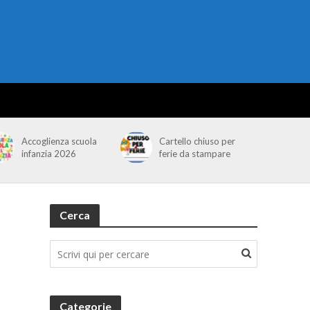
Accoglienza scuola
Cartello chiuso per
infanzia 2026
ferie da stampare
Cerca
Categorie