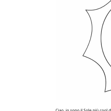
Ciao, io sono il Sole più cool d